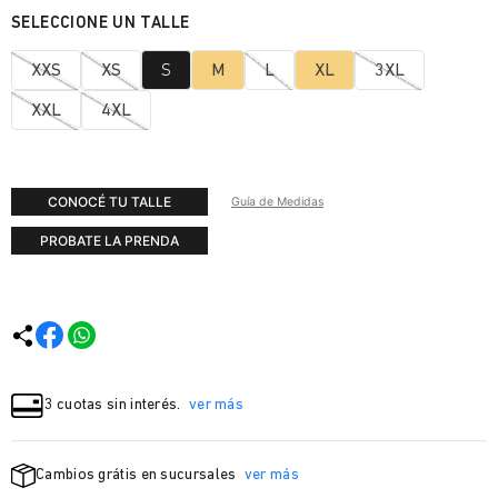
XXS
XS
S
M
L
XL
3XL
XXL
4XL
CONOCÉ TU TALLE
Guía de Medidas
PROBATE LA PRENDA
3 cuotas sin interés.
ver más
Cambios grátis en sucursales
ver más