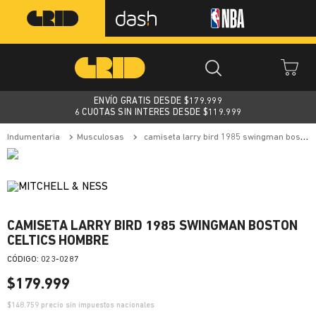
ENVÍO GRATIS DESDE $
179.999
6 CUOTAS SIN INTERES DESDE $119.999
indumentaria
musculosas
camiseta larry bird 1985 swingman boston celtics hombre
CAMISETA LARRY BIRD 1985 SWINGMAN BOSTON
CELTICS HOMBRE
:
023-0287
$
179
.
999
$
148.759
precio sin impuestos nacionales