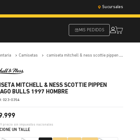
Sucursales
MIS PEDIDOS
entaria
camisetas
camiseta mitchell & ness scottie pippen chicago bulls 1997 hombre
ISETA MITCHELL & NESS SCOTTIE PIPPEN
CAGO BULLS 1997 HOMBRE
:
023-0354
9
.
999
59
precio sin impuestos nacionales