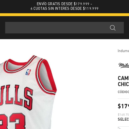
ENVÍO GRATIS DESDE $179.999 -
6 CUOTAS SIN INTERES DESDE $119.999
indum
CAM
CHI
$
17
$
148.7