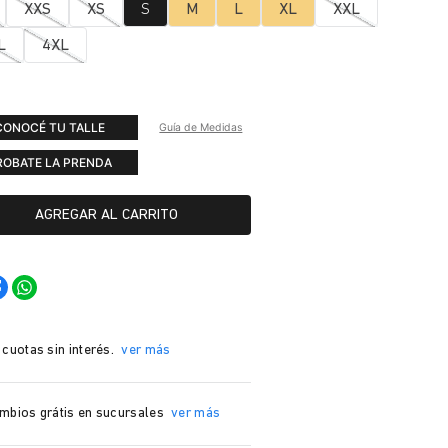
XXS
XS
S
M
L
XL
XXL
L
4XL
CONOCÉ TU TALLE
Guía de Medidas
ROBATE LA PRENDA
AGREGAR AL CARRITO
 cuotas sin interés.
ver más
mbios grátis en sucursales
ver más