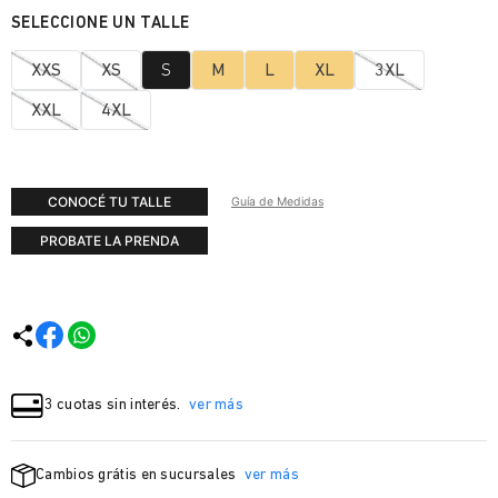
XXS
XS
S
M
L
XL
3XL
XXL
4XL
CONOCÉ TU TALLE
Guía de Medidas
PROBATE LA PRENDA
3 cuotas sin interés.
ver más
Cambios grátis en sucursales
ver más