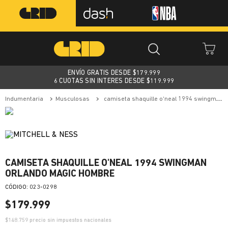
ENVÍO GRATIS DESDE $
179.999
6 CUOTAS SIN INTERES DESDE $119.999
indumentaria
musculosas
camiseta shaquille o'neal 1994 swingman orlando magic hombre
CAMISETA SHAQUILLE O'NEAL 1994 SWINGMAN
ORLANDO MAGIC HOMBRE
:
023-0298
$
179
.
999
$
148.759
precio sin impuestos nacionales