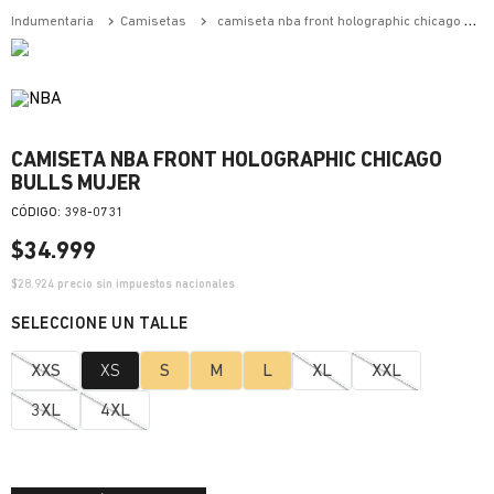
indumentaria
camisetas
camiseta nba front holographic chicago bulls mujer
CAMISETA NBA FRONT HOLOGRAPHIC CHICAGO
BULLS MUJER
:
398-0731
$
34
.
999
$
28.924
precio sin impuestos nacionales
XXS
XS
S
M
L
XL
XXL
3XL
4XL