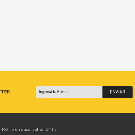
TTER
ENVIAR
Retiro en sucursal en 24 hs