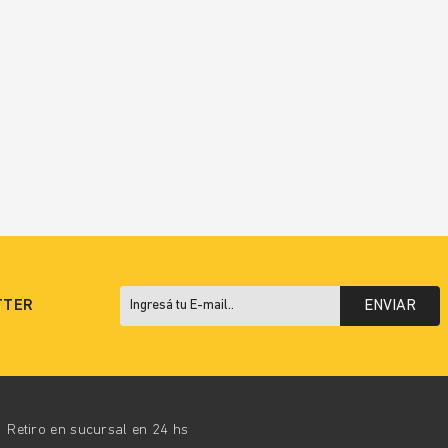
TTER
ENVIAR
Retiro en sucursal en 24 hs