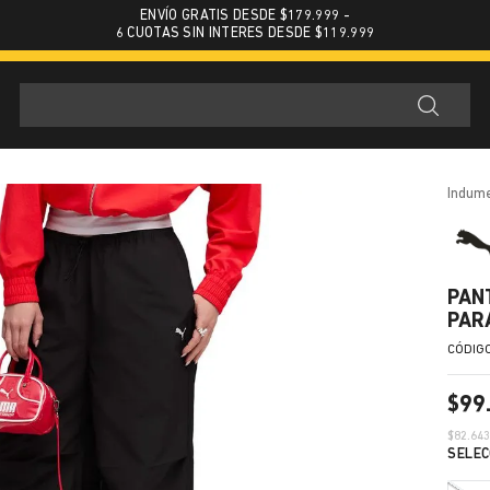
ENVÍO GRATIS DESDE $179.999 -
6 CUOTAS SIN INTERES DESDE $119.999
indum
PAN
PAR
$
99
$
82.64