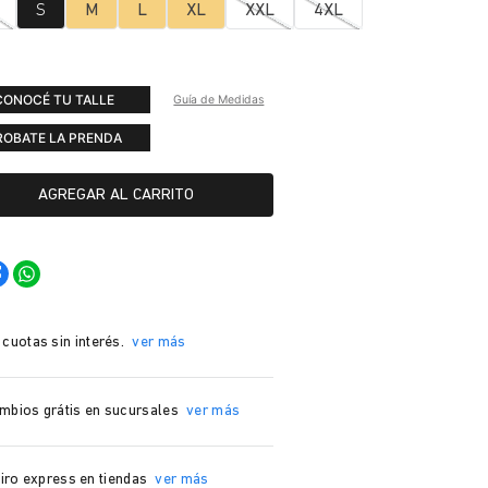
S
M
L
XL
XXL
4XL
CONOCÉ TU TALLE
Guía de Medidas
ROBATE LA PRENDA
AGREGAR AL CARRITO
 cuotas sin interés.
ver más
mbios grátis en sucursales
ver más
iro express en tiendas
ver más