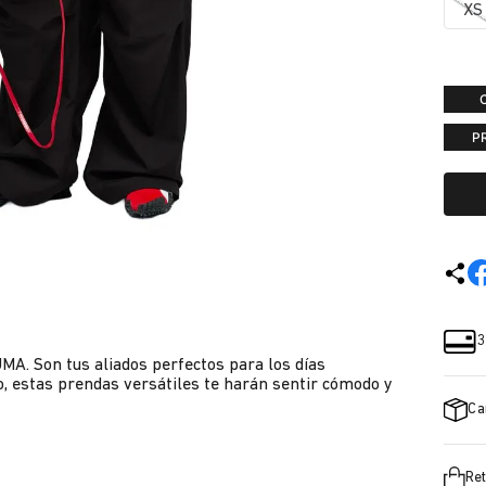
XS
P
3
MA. Son tus aliados perfectos para los días
o, estas prendas versátiles te harán sentir cómodo y
Ca
Ret