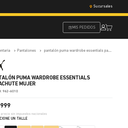
Sucursales
MIS PEDIDOS
entaria
pantalones
pantalón puma wardrobe essentials parachute mujer
TALÓN PUMA WARDROBE ESSENTIALS
ACHUTE MUJER
:
962-6010
.
999
3
precio sin impuestos nacionales