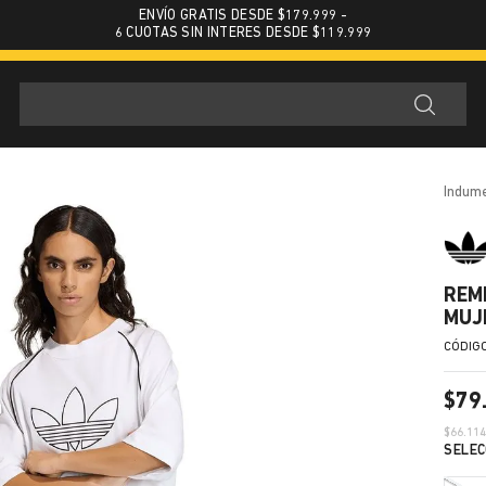
ENVÍO GRATIS DESDE $179.999 -
6 CUOTAS SIN INTERES DESDE $119.999
indum
REM
MUJ
$
79
$
66.11