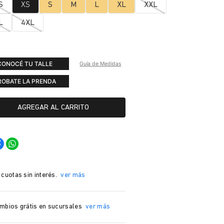
S
XS
S
M
L
XL
XXL
L
4XL
CONOCÉ TU TALLE
Guía de Medidas
ROBATE LA PRENDA
AGREGAR AL CARRITO
 cuotas sin interés.
ver más
mbios grátis en sucursales
ver más