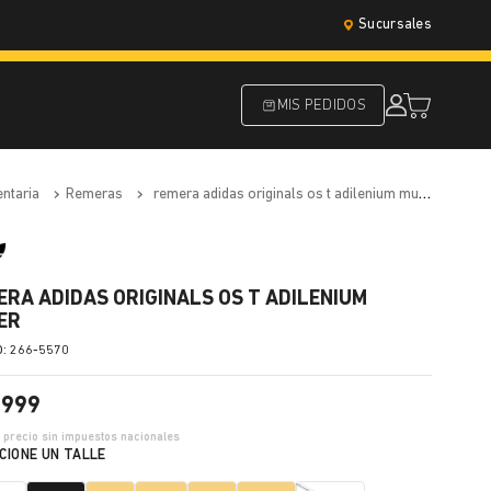
Sucursales
MIS PEDIDOS
entaria
remeras
remera adidas originals os t adilenium mujer
ERA ADIDAS ORIGINALS OS T ADILENIUM
ER
:
266-5570
.
999
4
precio sin impuestos nacionales