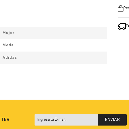
Ret
E
Mujer
Moda
Adidas
TTER
ENVIAR