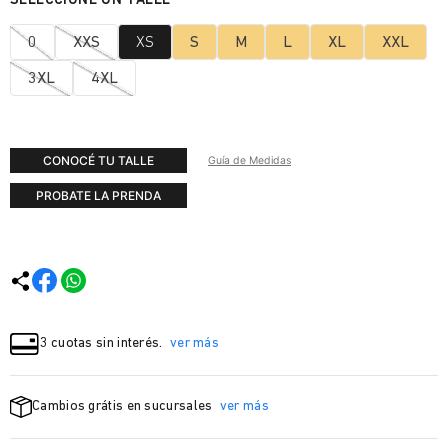
0
XXS
XS
S
M
L
XL
XXL
3XL
4XL
CONOCÉ TU TALLE
Guía de Medidas
PROBATE LA PRENDA
3 cuotas sin interés.
ver más
Cambios grátis en sucursales
ver más