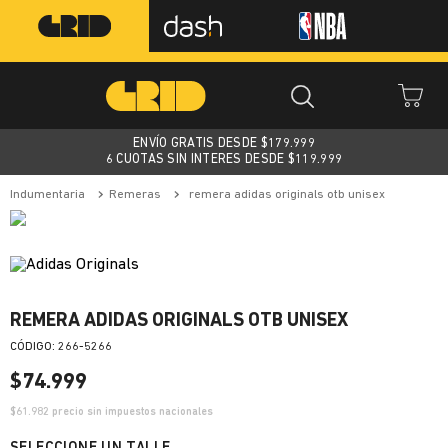
ENVÍO GRATIS DESDE $
179.999
6 CUOTAS SIN INTERES DESDE $119.999
indumentaria
remeras
remera adidas originals otb unisex
REMERA ADIDAS ORIGINALS OTB UNISEX
:
266-5266
$
74
.
999
$
61.982
precio sin impuestos nacionales