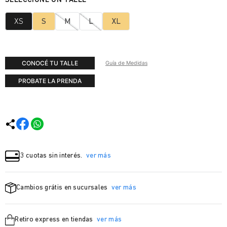
XS
S
M
L
XL
CONOCÉ TU TALLE
Guía de Medidas
PROBATE LA PRENDA
3 cuotas sin interés.
ver más
Cambios grátis en sucursales
ver más
Retiro express en tiendas
ver más