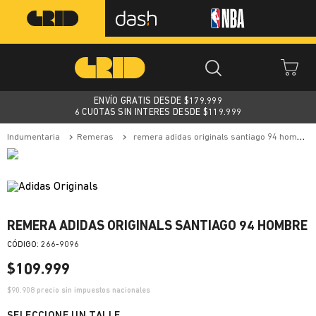
ENVÍO GRATIS DESDE $
179.999
6 CUOTAS SIN INTERES DESDE $119.999
indumentaria
remeras
remera adidas originals santiago 94 hombre
REMERA ADIDAS ORIGINALS SANTIAGO 94 HOMBRE
:
266-9096
$
109
.
999
$
90.908
precio sin impuestos nacionales