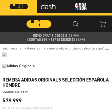
ENVÍO GRATIS DESDE $
179.999
6 CUOTAS SIN INTERES DESDE $119.999
indumentaria
remeras
remera adidas originals selección española hombre
REMERA ADIDAS ORIGINALS SELECCIÓN ESPAÑOLA
HOMBRE
:
266-5639
$
79
.
999
$
66.114
precio sin impuestos nacionales