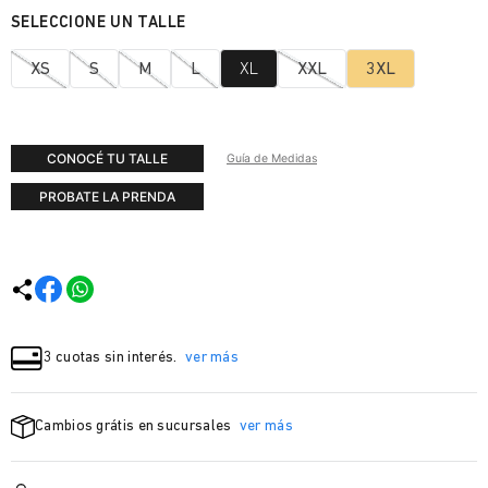
XS
S
M
L
XL
XXL
3XL
CONOCÉ TU TALLE
Guía de Medidas
PROBATE LA PRENDA
3 cuotas sin interés.
ver más
Cambios grátis en sucursales
ver más