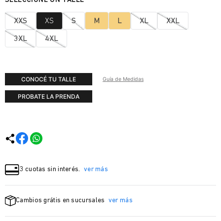
XXS
XS
S
M
L
XL
XXL
3XL
4XL
CONOCÉ TU TALLE
Guía de Medidas
PROBATE LA PRENDA
3 cuotas sin interés.
ver más
Cambios grátis en sucursales
ver más