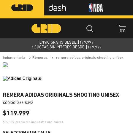
ENVÍO GRATIS DESDE $
179.999
6 CUOTAS SIN INTERES DESDE $119.999
indumentaria
remeras
remera adidas originals shooting unisex
REMERA ADIDAS ORIGINALS SHOOTING UNISEX
:
266-5392
$
119
.
999
$
99.172
precio sin impuestos nacionales