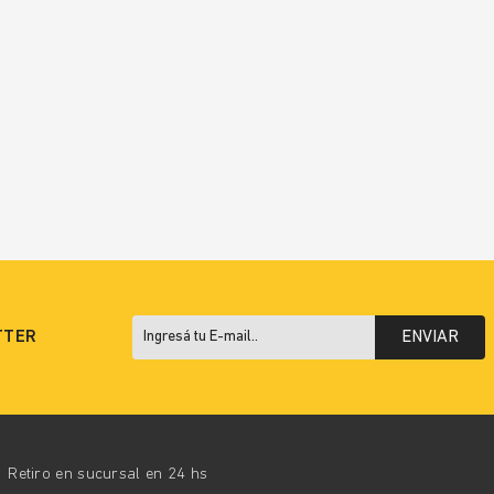
TTER
ENVIAR
Retiro en sucursal en 24 hs