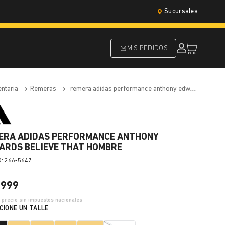
Sucursales
MIS PEDIDOS
entaria
remeras
remera adidas performance anthony edwards believe that hombre
ERA ADIDAS PERFORMANCE ANTHONY
ARDS BELIEVE THAT HOMBRE
:
266-5647
.
999
5
precio sin impuestos nacionales