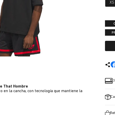
XS
P
3
ve That Hombre
o en la cancha, con tecnología que mantiene la
Ca
Ret