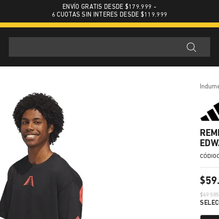
ENVÍO GRATIS DESDE $179.999 -
6 CUOTAS SIN INTERES DESDE $119.999
indum
REM
EDW
$
59
$
49.58