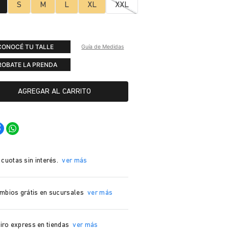
S
M
L
XL
XXL
CONOCÉ TU TALLE
Guía de Medidas
ROBATE LA PRENDA
AGREGAR AL CARRITO
 cuotas sin interés.
ver más
mbios grátis en sucursales
ver más
iro express en tiendas
ver más