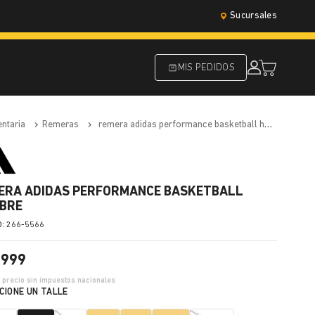
Sucursales
MIS PEDIDOS
entaria
remeras
remera adidas performance basketball hombre
ERA ADIDAS PERFORMANCE BASKETBALL
BRE
:
266-5566
.
999
3
precio sin impuestos nacionales