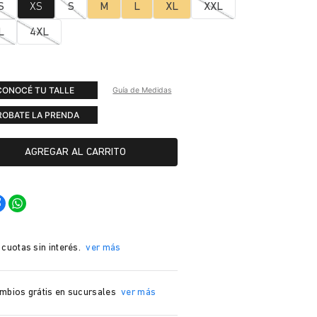
S
XS
S
M
L
XL
XXL
L
4XL
CONOCÉ TU TALLE
Guía de Medidas
ROBATE LA PRENDA
AGREGAR AL CARRITO
 cuotas sin interés.
ver más
mbios grátis en sucursales
ver más