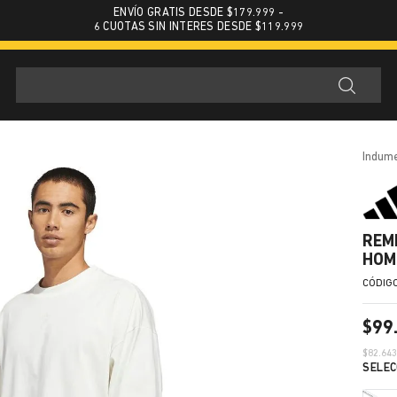
ENVÍO GRATIS DESDE $179.999 -
6 CUOTAS SIN INTERES DESDE $119.999
indum
REM
HOM
$
99
$
82.64