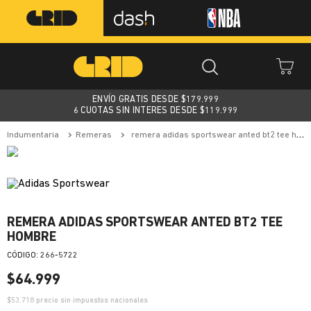
ENVÍO GRATIS DESDE $
179.999
6 CUOTAS SIN INTERES DESDE $119.999
indumentaria
remeras
remera adidas sportswear anted bt2 tee hombre
REMERA ADIDAS SPORTSWEAR ANTED BT2 TEE
HOMBRE
:
266-5722
$
64
.
999
$
53.718
precio sin impuestos nacionales