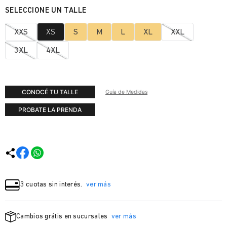
XXS
XS
S
M
L
XL
XXL
3XL
4XL
CONOCÉ TU TALLE
Guía de Medidas
PROBATE LA PRENDA
3 cuotas sin interés.
ver más
Cambios grátis en sucursales
ver más