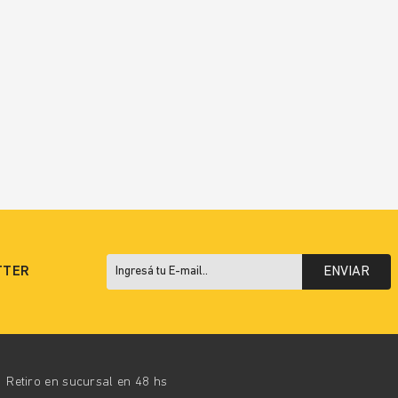
TTER
ENVIAR
Retiro en sucursal en 48 hs