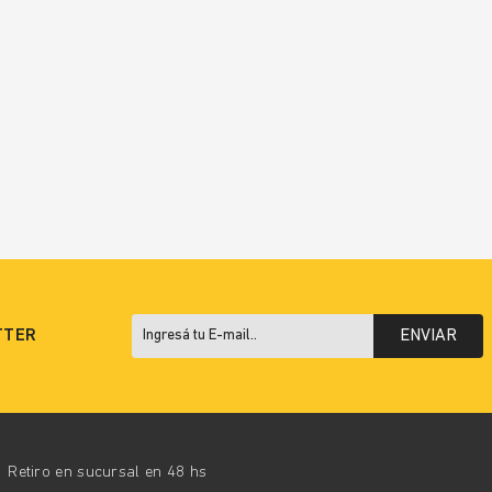
TTER
ENVIAR
Retiro en sucursal en 48 hs