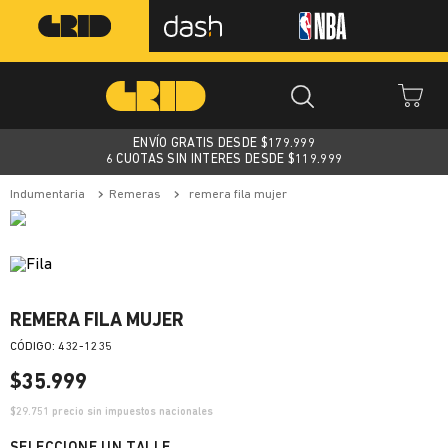
ENVÍO GRATIS DESDE $
179.999
6 CUOTAS SIN INTERES DESDE $119.999
indumentaria
remeras
remera fila mujer
REMERA FILA MUJER
:
432-1235
$
35
.
999
$
29.751
precio sin impuestos nacionales