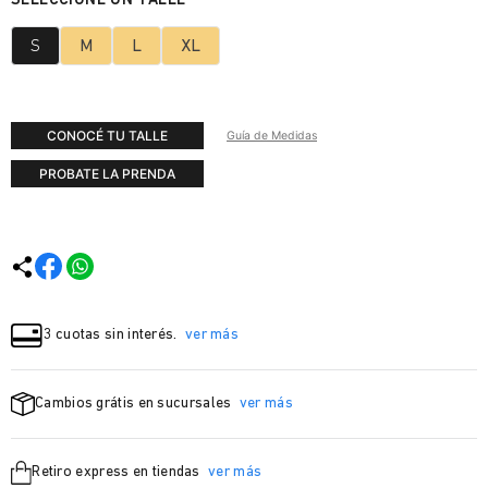
S
M
L
XL
CONOCÉ TU TALLE
Guía de Medidas
PROBATE LA PRENDA
3 cuotas sin interés.
ver más
Cambios grátis en sucursales
ver más
Retiro express en tiendas
ver más