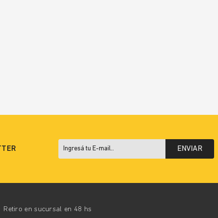
TTER
ENVIAR
Retiro en sucursal en 48 hs