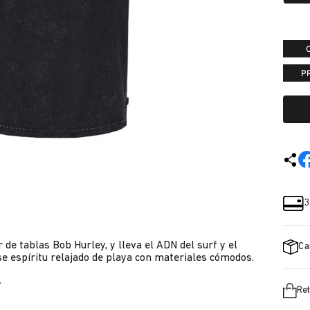
P
3
de tablas Bob Hurley, y lleva el ADN del surf y el
Ca
se espíritu relajado de playa con materiales cómodos.
y
Ret