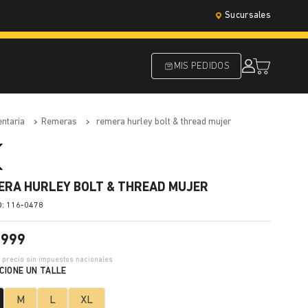
Sucursales
MIS PEDIDOS
entaria
remeras
remera hurley bolt & thread mujer
ERA HURLEY BOLT & THREAD MUJER
:
116-0478
.
999
4
precio sin impuestos nacionales
M
L
XL