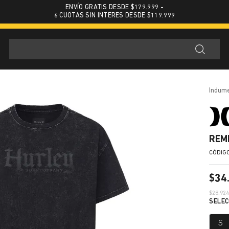
ENVÍO GRATIS DESDE $179.999 -
6 CUOTAS SIN INTERES DESDE $119.999
indum
REM
$
34
$
28.92
S