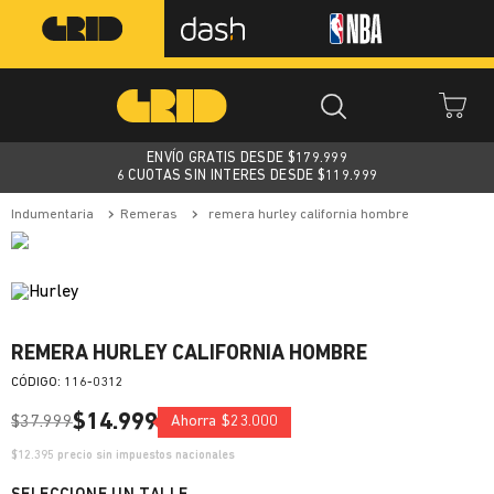
ENVÍO GRATIS DESDE $
179.999
6 CUOTAS SIN INTERES DESDE $119.999
indumentaria
remeras
remera hurley california hombre
REMERA HURLEY CALIFORNIA HOMBRE
:
116-0312
$
14
.
999
$
37
.
999
Ahorra
$
23
.
000
$
12.395
precio sin impuestos nacionales