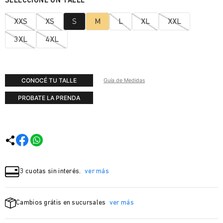
XXS
XS
S
M
L
XL
XXL
3XL
4XL
CONOCÉ TU TALLE
Guía de Medidas
PROBATE LA PRENDA
3 cuotas sin interés.
ver más
Cambios grátis en sucursales
ver más