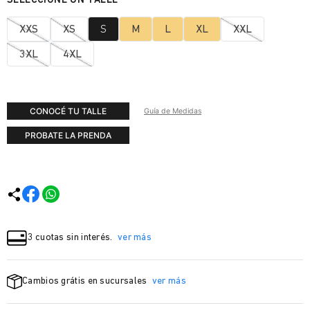
XXS
XS
S
M
L
XL
XXL
3XL
4XL
CONOCÉ TU TALLE
Guía de Medidas
PROBATE LA PRENDA
3 cuotas sin interés.
ver más
Cambios grátis en sucursales
ver más