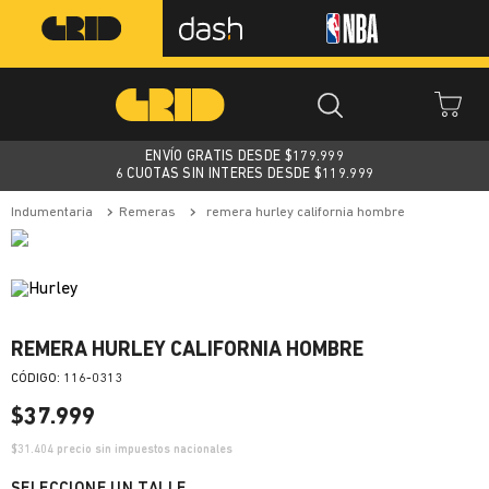
ENVÍO GRATIS DESDE $
179.999
6 CUOTAS SIN INTERES DESDE $119.999
indumentaria
remeras
remera hurley california hombre
REMERA HURLEY CALIFORNIA HOMBRE
:
116-0313
$
37
.
999
$
31.404
precio sin impuestos nacionales