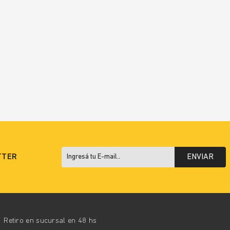
TTER
ENVIAR
Retiro en sucursal en 48 hs