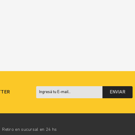
TTER
ENVIAR
Retiro en sucursal en 24 hs