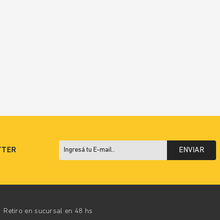
TTER
ENVIAR
Retiro en sucursal en 48 hs