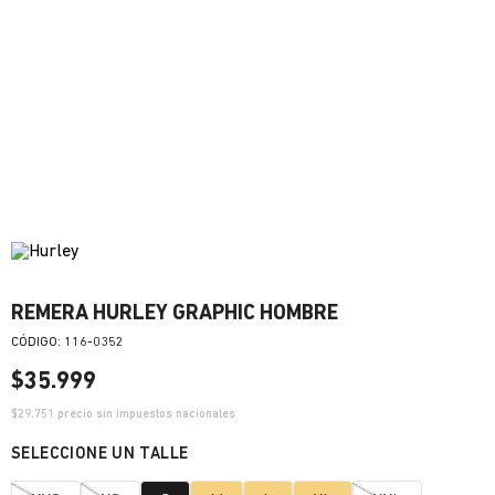
REMERA HURLEY GRAPHIC HOMBRE
:
116-0352
$
35
.
999
$
29.751
precio sin impuestos nacionales