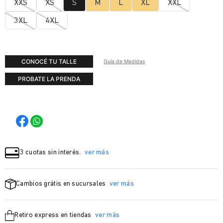
XXS
XS
S
M
L
XL
XXL
3XL
4XL
CONOCÉ TU TALLE
Guía de Medidas
PROBATE LA PRENDA
3 cuotas sin interés.
ver más
Cambios grátis en sucursales
ver más
Retiro express en tiendas
ver más