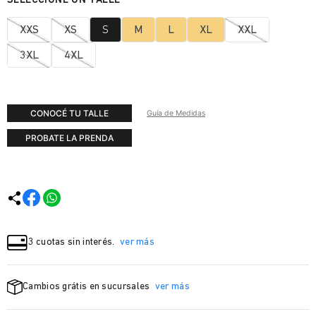
XXS
XS
S
M
L
XL
XXL
3XL
4XL
CONOCÉ TU TALLE
Guía de Medidas
PROBATE LA PRENDA
3 cuotas sin interés.
ver más
Cambios grátis en sucursales
ver más