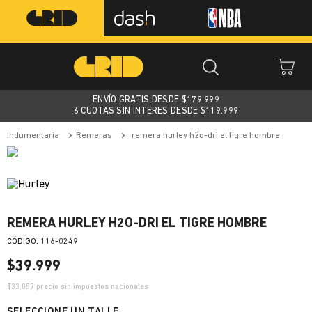
ENVÍO GRATIS DESDE $
179.999
6 CUOTAS SIN INTERES DESDE $119.999
indumentaria
remeras
remera hurley h2o-dri el tigre hombre
REMERA HURLEY H2O-DRI EL TIGRE HOMBRE
:
116-0249
$
39
.
999
$
33.057
precio sin impuestos nacionales