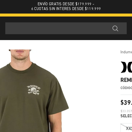
ENVÍO GRATIS DESDE $179.999 -
6 CUOTAS SIN INTERES DESDE $119.999
indum
REM
$
39
$
33.05
XX