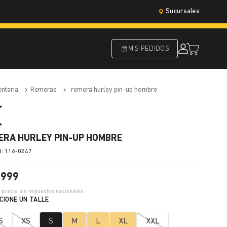
Sucursales
MIS PEDIDOS
entaria
remeras
remera hurley pin-up hombre
ERA HURLEY PIN-UP HOMBRE
:
116-0247
.
999
7
precio sin impuestos nacionales
S
XS
S
M
L
XL
XXL