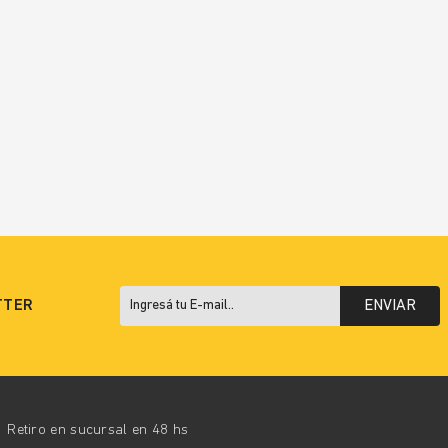
TTER
ENVIAR
Retiro en sucursal en 48 hs