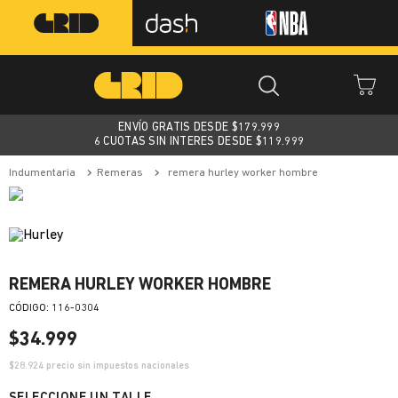
ENVÍO GRATIS DESDE $
179.999
6 CUOTAS SIN INTERES DESDE $119.999
indumentaria
remeras
remera hurley worker hombre
REMERA HURLEY WORKER HOMBRE
:
116-0304
$
34
.
999
$
28.924
precio sin impuestos nacionales