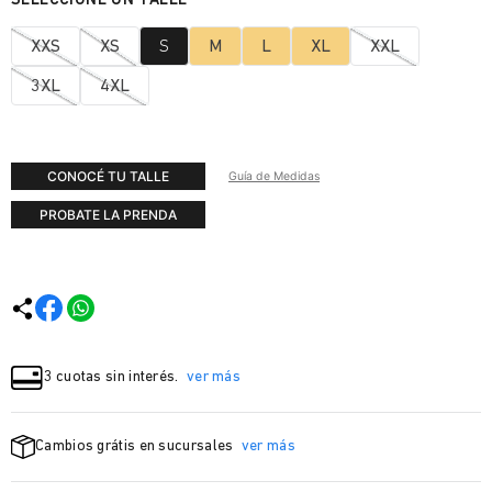
XXS
XS
S
M
L
XL
XXL
3XL
4XL
CONOCÉ TU TALLE
Guía de Medidas
PROBATE LA PRENDA
3 cuotas sin interés.
ver más
Cambios grátis en sucursales
ver más