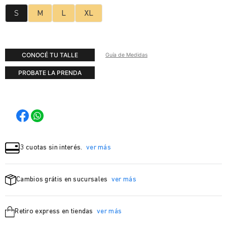
S
M
L
XL
CONOCÉ TU TALLE
Guía de Medidas
PROBATE LA PRENDA
3 cuotas sin interés.
ver más
Cambios grátis en sucursales
ver más
Retiro express en tiendas
ver más