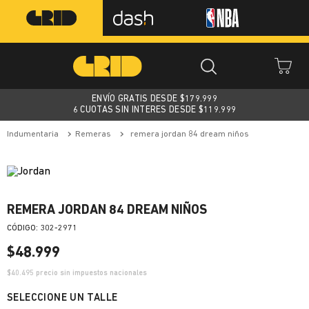
ENVÍO GRATIS DESDE $
179.999
6 CUOTAS SIN INTERES DESDE $119.999
indumentaria
remeras
remera jordan 84 dream niños
REMERA JORDAN 84 DREAM NIÑOS
:
302-2971
$
48
.
999
$
40.495
precio sin impuestos nacionales