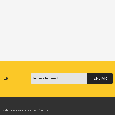
TTER
ENVIAR
Retiro en sucursal en 24 hs