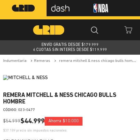
ENVÍO GRATIS DESDE $
179.999
6 CUOTAS SIN INTERES DESDE $119.999
indumentaria
remeras
remera mitchell & ness chicago bulls hombre
REMERA MITCHELL & NESS CHICAGO BULLS
HOMBRE
:
023-0477
$
44
.
999
$
54
.
999
Ahorra
$
10
.
000
$
37.189
precio sin impuestos nacionales