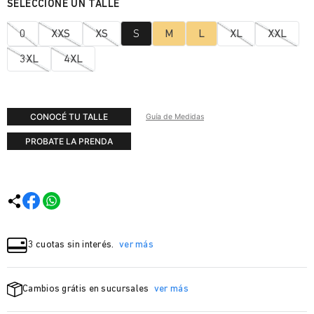
0
XXS
XS
S
M
L
XL
XXL
3XL
4XL
CONOCÉ TU TALLE
Guía de Medidas
PROBATE LA PRENDA
3 cuotas sin interés.
ver más
Cambios grátis en sucursales
ver más