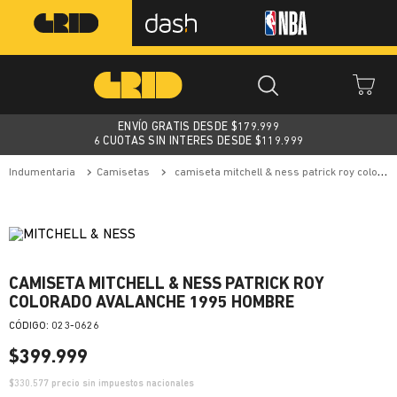
ENVÍO GRATIS DESDE $
179.999
6 CUOTAS SIN INTERES DESDE $119.999
indumentaria
camisetas
camiseta mitchell & ness patrick roy colorado avalanche 1995 hombre
CAMISETA MITCHELL & NESS PATRICK ROY
COLORADO AVALANCHE 1995 HOMBRE
:
023-0626
$
399
.
999
$
330.577
precio sin impuestos nacionales