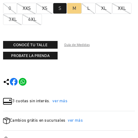
0
XXS
XS
S
M
L
XL
XXL
3XL
4XL
CONOCÉ TU TALLE
Guía de Medidas
PROBATE LA PRENDA
3 cuotas sin interés.
ver más
Cambios grátis en sucursales
ver más