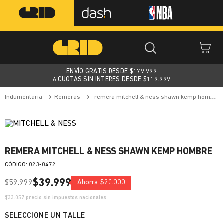
ENVÍO GRATIS DESDE $
179.999
6 CUOTAS SIN INTERES DESDE $119.999
indumentaria
remeras
remera mitchell & ness shawn kemp hombre
REMERA MITCHELL & NESS SHAWN KEMP HOMBRE
:
023-0472
$
39
.
999
$
59
.
999
Ahorra
$
20
.
000
$
33.057
precio sin impuestos nacionales