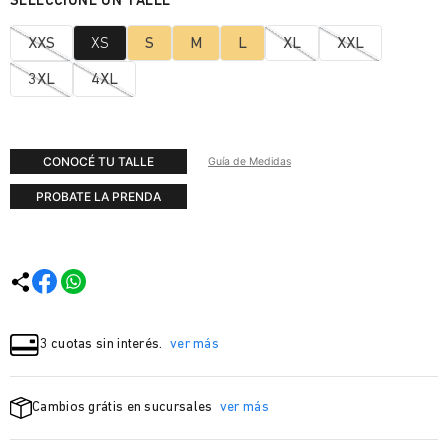
XXS
XS
S
M
L
XL
XXL
3XL
4XL
CONOCÉ TU TALLE
Guía de Medidas
PROBATE LA PRENDA
3 cuotas sin interés.
ver más
Cambios grátis en sucursales
ver más