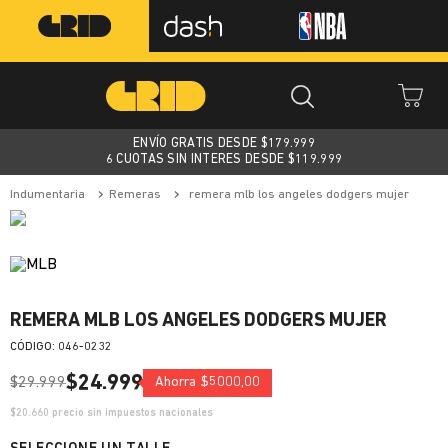
ENVÍO GRATIS DESDE $
179.999
6 CUOTAS SIN INTERES DESDE $119.999
indumentaria
remeras
remera mlb los angeles dodgers mujer
REMERA MLB LOS ANGELES DODGERS MUJER
:
046-0232
$
24
.
999
$
29
.
999
Ahorra
$
5000
,
00
$
20.660
precio sin impuestos nacionales