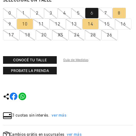
0
1
2
3
4
5
6
7
8
9
10
11
12
13
14
15
16
17
18
20
XS
24
28
26
CONOCÉ TU TALLE
Guía de Medidas
PROBATE LA PRENDA
3 cuotas sin interés.
ver más
Cambios grátis en sucursales
ver más