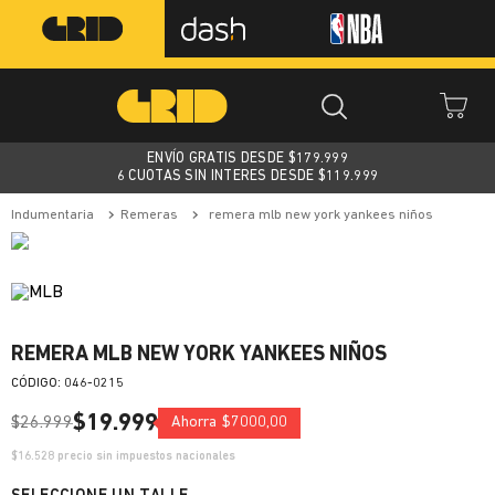
ENVÍO GRATIS DESDE $
179.999
6 CUOTAS SIN INTERES DESDE $119.999
indumentaria
remeras
remera mlb new york yankees niños
REMERA MLB NEW YORK YANKEES NIÑOS
:
046-0215
$
19
.
999
$
26
.
999
Ahorra
$
7000
,
00
$
16.528
precio sin impuestos nacionales