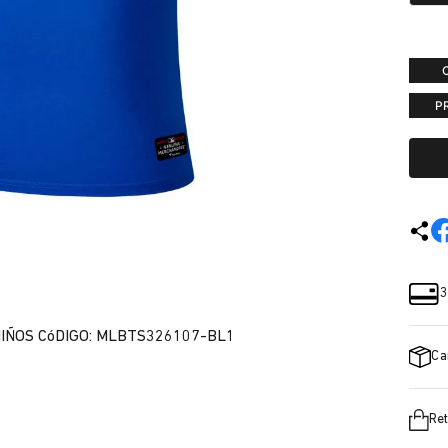
P
3
IÑOS CóDIGO: MLBTS326107-BL1
Ca
Ret