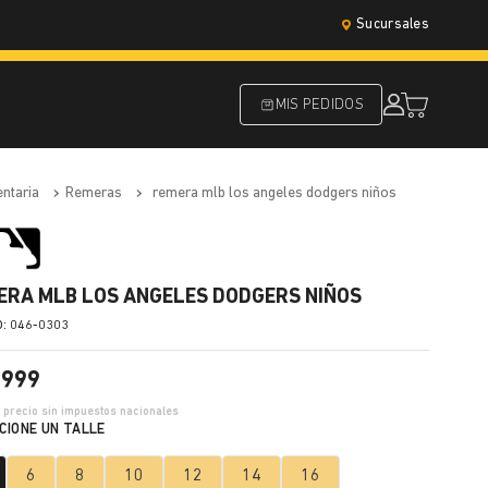
Sucursales
MIS PEDIDOS
entaria
remeras
remera mlb los angeles dodgers niños
ERA MLB LOS ANGELES DODGERS NIÑOS
:
046-0303
.
999
2
precio sin impuestos nacionales
6
8
10
12
14
16