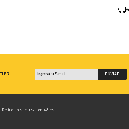
E
TTER
ENVIAR
Retiro en sucursal en 48 hs