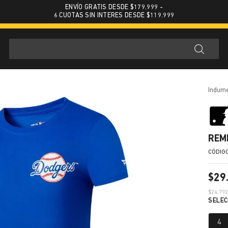
ENVÍO GRATIS DESDE $179.999 -
6 CUOTAS SIN INTERES DESDE $119.999
indum
REM
$
29
$
24.79
4