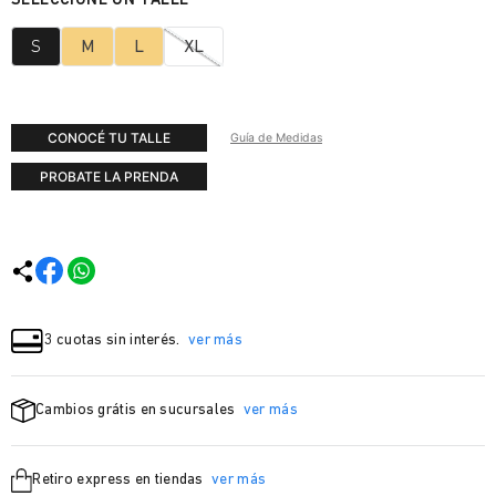
S
M
L
XL
CONOCÉ TU TALLE
Guía de Medidas
PROBATE LA PRENDA
3 cuotas sin interés.
ver más
Cambios grátis en sucursales
ver más
Retiro express en tiendas
ver más