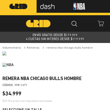
ENVÍO GRATIS DESDE $
179.999
6 CUOTAS SIN INTERES DESDE $119.999
indumentaria
remeras
remera nba chicago bulls hombre
REMERA NBA CHICAGO BULLS HOMBRE
:
398-1671
$
34
.
999
$
28.924
precio sin impuestos nacionales