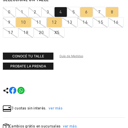
0
1
2
3
4
5
6
7
8
9
10
11
12
13
14
15
16
17
18
20
XS
CONOCÉ TU TALLE
Guía de Medidas
PROBATE LA PRENDA
3 cuotas sin interés.
ver más
Cambios grátis en sucursales
ver más