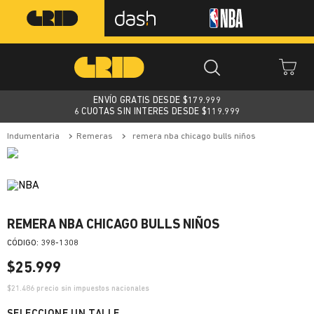
ENVÍO GRATIS DESDE $
179.999
6 CUOTAS SIN INTERES DESDE $119.999
indumentaria
remeras
remera nba chicago bulls niños
REMERA NBA CHICAGO BULLS NIÑOS
:
398-1308
$
25
.
999
$
21.486
precio sin impuestos nacionales