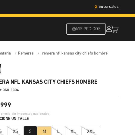
Sucursales
MIS PEDIDOS
entaria
remeras
remera nfl kansas city chiefs hombre
ERA NFL KANSAS CITY CHIEFS HOMBRE
:
058-3304
.
999
4
precio sin impuestos nacionales
S
XS
S
M
L
XL
XXL