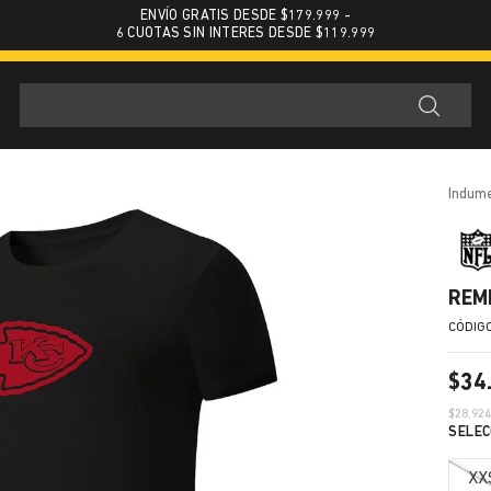
ENVÍO GRATIS DESDE $179.999 -
6 CUOTAS SIN INTERES DESDE $119.999
indum
REM
$
34
$
28.92
XX