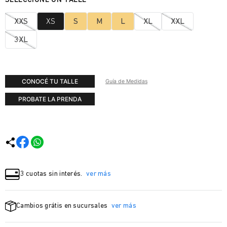
XXS
XS
S
M
L
XL
XXL
3XL
CONOCÉ TU TALLE
Guía de Medidas
PROBATE LA PRENDA
3 cuotas sin interés.
ver más
Cambios grátis en sucursales
ver más