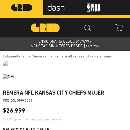
ENVÍO GRATIS DESDE $
179.999
6 CUOTAS SIN INTERES DESDE $119.999
indumentaria
remeras
remera nfl kansas city chiefs mujer
REMERA NFL KANSAS CITY CHIEFS MUJER
:
058-0039
$
26
.
999
$
22.313
precio sin impuestos nacionales