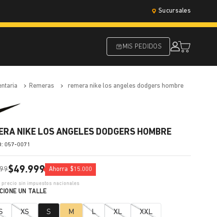
Sucursales
MIS PEDIDOS
entaria
remeras
remera nike los angeles dodgers hombre
ERA NIKE LOS ANGELES DODGERS HOMBRE
:
057-0071
$
49
.
999
99
Ahorra
$
15
.
000
1
precio sin impuestos nacionales
S
XS
S
M
L
XL
XXL