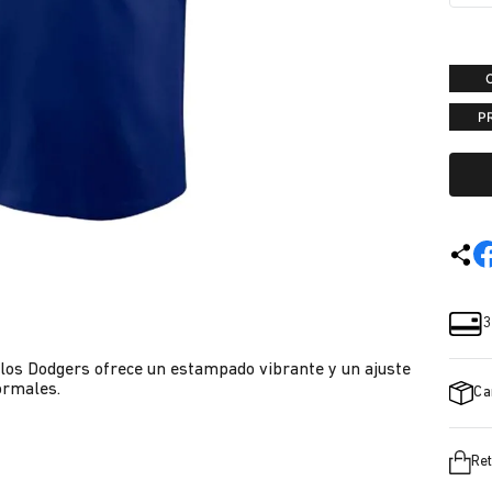
P
3
e los Dodgers ofrece un estampado vibrante y un ajuste
ormales.
Ca
Ret