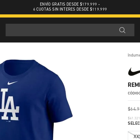
ENVÍO GRATIS DESDE $179.999 -
6 CUOTAS SIN INTERES DESDE $119.999
indum
REM
$
64
.
9
$
41.32
XX