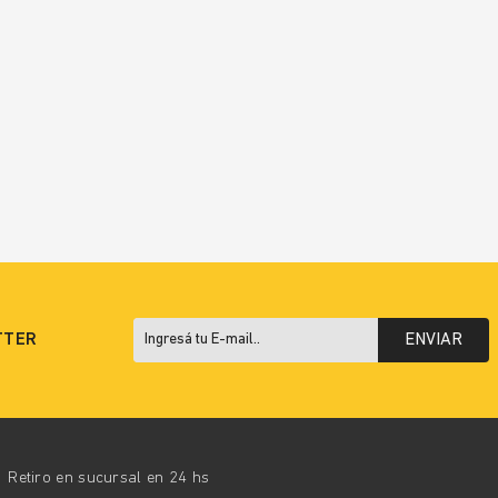
TTER
ENVIAR
Retiro en sucursal en 24 hs