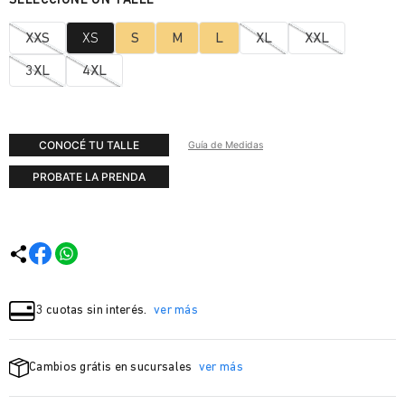
XXS
XS
S
M
L
XL
XXL
3XL
4XL
CONOCÉ TU TALLE
Guía de Medidas
PROBATE LA PRENDA
3 cuotas sin interés.
ver más
Cambios grátis en sucursales
ver más