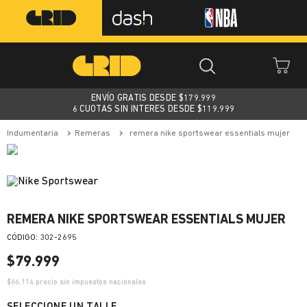
ENVÍO GRATIS DESDE $
179.999
6 CUOTAS SIN INTERES DESDE $119.999
indumentaria
remeras
remera nike sportswear essentials mujer
REMERA NIKE SPORTSWEAR ESSENTIALS MUJER
:
302-2695
$
79
.
999
$
66.114
precio sin impuestos nacionales