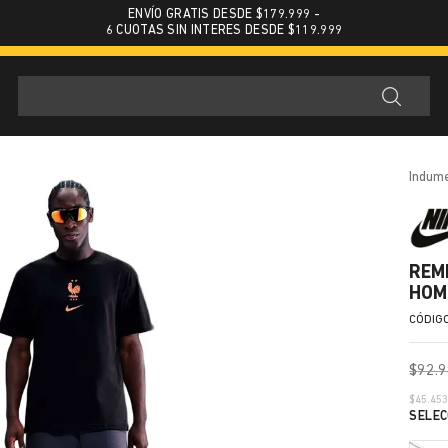
ENVÍO GRATIS DESDE $179.999 -
6 CUOTAS SIN INTERES DESDE $119.999
indum
REM
HOM
$
92
.
9
$
45.45