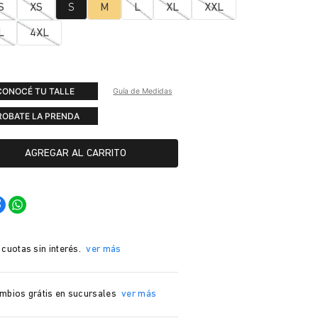
S
XS
S
M
L
XL
XXL
L
4XL
CONOCÉ TU TALLE
Guía de Medidas
ROBATE LA PRENDA
AGREGAR AL CARRITO
 cuotas sin interés.
ver más
mbios grátis en sucursales
ver más