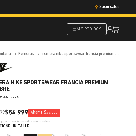
Sucursales
MIS PEDIDOS
entaria
remeras
remera nike sportswear francia premium hombre
ERA NIKE SPORTSWEAR FRANCIA PREMIUM
BRE
:
302-2775
$
54
.
999
99
Ahorra
$
38
.
000
3
precio sin impuestos nacionales