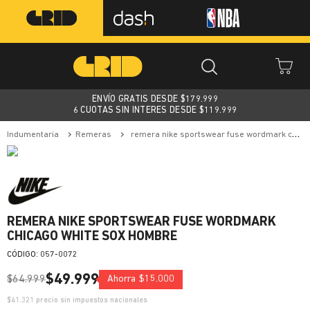
ENVÍO GRATIS DESDE $
179.999
6 CUOTAS SIN INTERES DESDE $119.999
indumentaria
remeras
remera nike sportswear fuse wordmark chicago white sox hombre
REMERA NIKE SPORTSWEAR FUSE WORDMARK
CHICAGO WHITE SOX HOMBRE
:
057-0072
$
49
.
999
$
64
.
999
Ahorra
$
15
.
000
$
41.321
precio sin impuestos nacionales