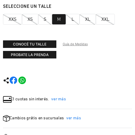
XXS
XS
S
M
L
XL
XXL
CONOCÉ TU TALLE
Guía de Medidas
PROBATE LA PRENDA
3 cuotas sin interés.
ver más
Cambios grátis en sucursales
ver más