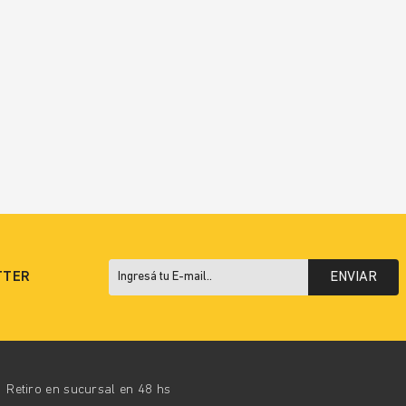
TTER
ENVIAR
Retiro en sucursal en 48 hs