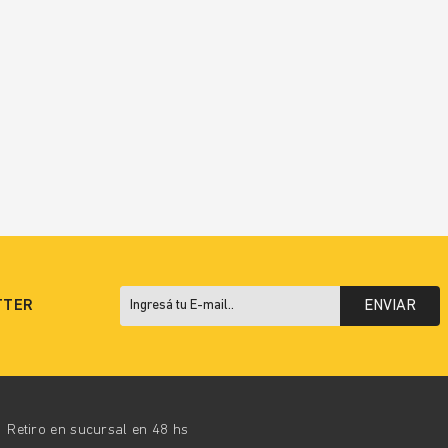
TTER
ENVIAR
Retiro en sucursal en 48 hs